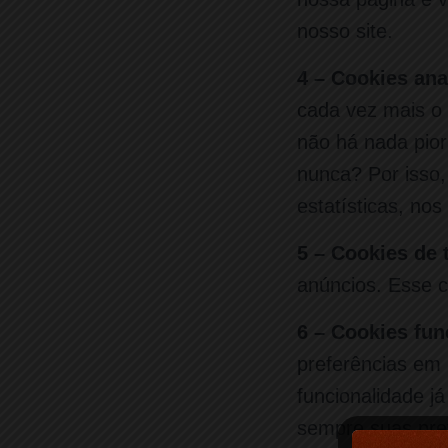
nosso site.
4 – Cookies anal
cada vez mais o 
não há nada pio
nunca? Por isso,
estatísticas, no
5 – Cookies de 
anúncios. Esse c
6 – Cookies fun
preferências em 
funcionalidade j
sempre suas pre