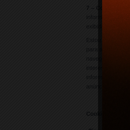
7 – Cookies de 
informações para
exibidas para vo
Estou sendo per
para armazenar e
navegação ao lon
interesses. Uma
informações pos
anúncios persona
Cookies utiliz