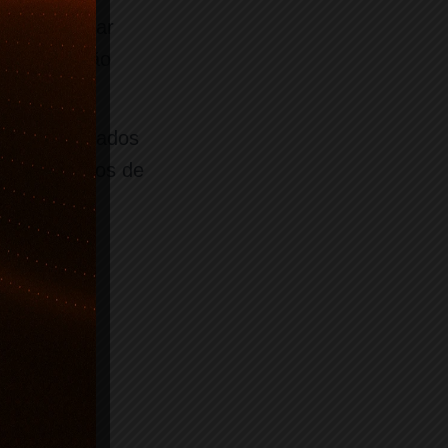
iz, é coletar
ações que são
odem ser usados
 seus hábitos de
 nos seus
ue suas
ra enviar