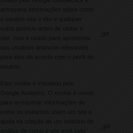
Usado pelo Google DoubleClick e
armazena informações sobre como
o usuário usa o site e qualquer
outro anúncio antes de visitar o
_ga
site. Isso é usado para apresentar
aos usuários anúncios relevantes
para eles de acordo com o perfil do
usuário.
Este cookie é instalado pelo
Google Analytics. O cookie é usado
para armazenar informações de
como os visitantes usam um site e
ajuda na criação de um relatório de
_gid
análise de como o site está indo.