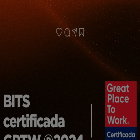
publicidade:
seu objetivo como o próprio nome já d
 te apresentar anúncios e personalizar as public
cê.
seguido (a)? Cookies maliciosos: Estes cookies p
 acompanhar sua atividade online. Eles rastreiam
go do tempo para construir o seu perfil, baseado
 vez que ele fica bem completo, há uma chance q
sam ser vendidas para empresas de publicidade pa
lizados.
ados em nosso website