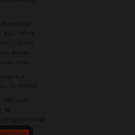
r a melhorar
aqui? Afinal,
 erros… Quem
ises destas
antas vezes.
imagens e
as na internet.
 vida suas
e de
 ter que informar