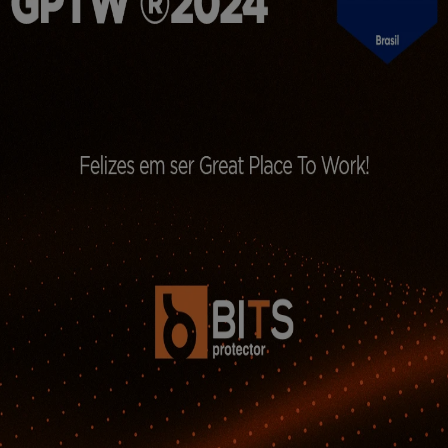
Descrição e finalidade
Nome e cate
Este cookies é definido pelo
Youtube e é usado para
YSC
acompanhar as visualizações de
vídeos incorporados.
Este cookie é definido pelo
Youtube. Usado para rastrear as
informações dos vídeos
VISITOR_IN
incorporados do YouTube em um
site.
Este biscoito é definido por