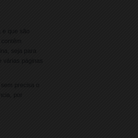
a e que são
s contêm
ina, seja para
e várias páginas
t sem precisa o
ncia, por