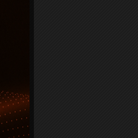
goria
FO1_LIVE