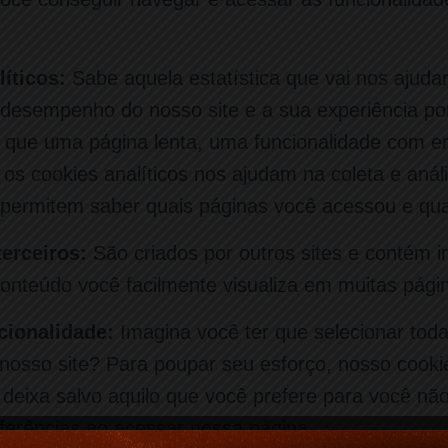
íticos:
Sabe aquela estatística que vai nos ajuda
desempenho do nosso site e a sua experiência por 
r que uma página lenta, uma funcionalidade com
 os cookies analíticos nos ajudam na coleta e anál
s permitem saber quais páginas você acessou e qu
terceiros:
São criados por outros sites e contém 
onteúdo você facilmente visualiza em muitas págin
cionalidade:
Imagina você ter que selecionar toda
nosso site? Para poupar seu esforço, nosso cooki
á deixa salvo aquilo que você prefere para você não
ferências ao acessar nossa página.