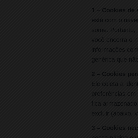
1 – Cookies de 
está com o naveg
some. Portanto,
você encerra o n
informações com
genérica que não
2 – Cookies pe
Ele coleta a ide
preferências em 
fica armazenado 
excluir (abaixo,
3 – Cookies nec
nossa página e v