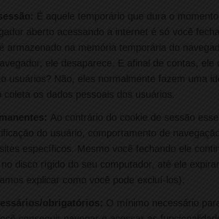
sessão:
É aquele temporário que dura o moment
ador aberto acessando a internet é só você fechar
 é armazenado na memória temporária do navega
avegador, ele desaparece. E afinal de contas, ele 
o usuários? Não, eles normalmente fazem uma ide
 coleta os dados pessoais dos usuários.
rmanentes:
Ao contrário do cookie de sessão esse 
ntificação do usuário, comportamento de navegação
sites específicos. Mesmo você fechando ele contin
no disco rígido do seu computador, até ele expira
 vamos explicar como você pode excluí-los).
essários/obrigatórios:
O mínimo necessário para
ocê conseguir navegar e acessar as funcionalidad