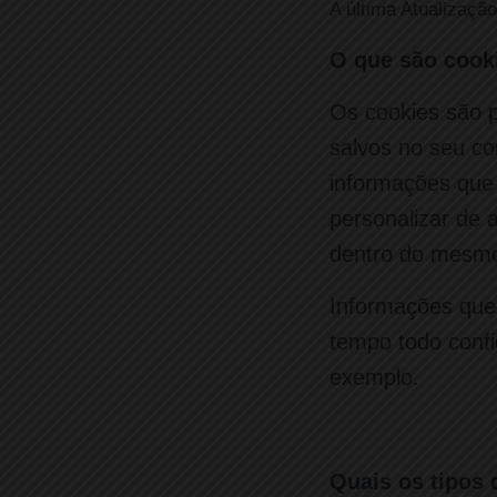
A última Atualização
O que são cook
Os cookies são p
salvos no seu c
informações que 
personalizar de 
dentro do mesmo
Informações que 
tempo todo confi
exemplo.
Quais os tipos