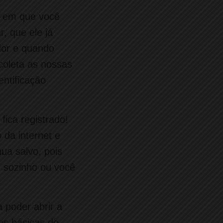
o em que você
, que ele já
dor e quando
coleta as nossas
ntificação
fica registrado!
 da internet e
ua salvo, pois
r sozinho ou você
 poder abrir a
es básicas do