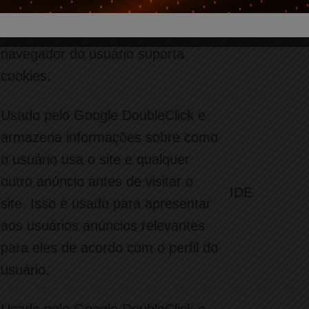
doubleclick.net. O objetivo do
cookie é determinar se o
test_cookie
navegador do usuário suporta
cookies.
Usado pelo Google DoubleClick e
armazena informações sobre como
o usuário usa o site e qualquer
outro anúncio antes de visitar o
IDE
site. Isso é usado para apresentar
aos usuários anúncios relevantes
para eles de acordo com o perfil do
usuário.