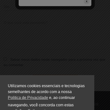
Site
O que você está pensando?
Salvar meus dados neste navegador para a próxima vez que
eu comentar.
Utilizamos cookies essenciais e tecnologias
semelhantes de acordo com a nossa
Politica de Privacidade
e, ao continuar
HOME
FALE CONOSCO
POLÍTICA DE PRIVACIDADE
navegando, você concorda com estas