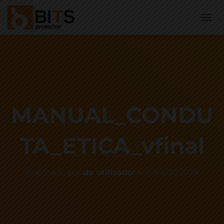
A
L
T
E
R
N
A
R
N
MANUAL_CONDU
A
V
E
TA_ETICA_vfinal
G
A
Ç
Ã
Publicado por
do utilizador
em
04/09/2024
O