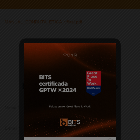
MANUAL_CONDUTA_ETICA_vfinal.pdf
0 comentário
Deixe um comentário
Nome
*
E-mail
*