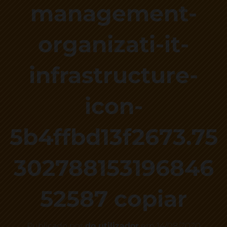
management-
organizati-it-
infrastructure-
icon-
5b4ffbd13f2673.75
302788153196846
52587 copiar
Publicado por
do utilizador
em
14/08/2020