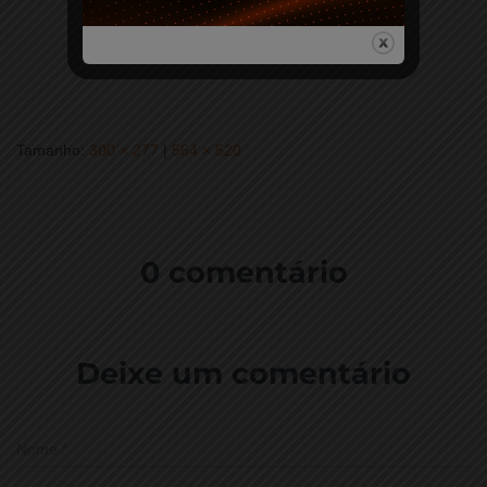
Tamanho:
300 × 277
|
564 × 520
0 comentário
Deixe um comentário
Nome
*