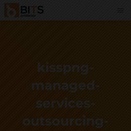
A
L
T
E
R
N
A
R
N
kisspng-
A
V
E
managed-
G
A
Ç
services-
Ã
O
outsourcing-