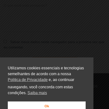
O que você está pensando?
Salvar meus dados neste navegador para a próxima vez que
eu comentar.
Utilizamos cookies essenciais e tecnologias
semelhantes de acordo com a nossa
Politica de Privacidade
e, ao continuar
HOME
FALE CONOSCO
POLÍTICA DE PRIVACIDADE
navegando, você concorda com estas
condições.
Saiba mais
POLÍTICA DE COOKIES
POLÍTICA DE COMPLIANCE
Ok