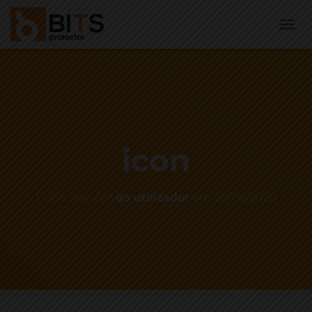
A
L
T
E
R
N
A
R
N
icon
A
V
E
G
Publicado por
do utilizador
em
20/08/2020
A
Ç
Ã
O