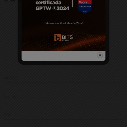
Tamanho:
150 × 150
|
300 × 294
|
360 × 240
|
532 × 521
0 comentário
Deixe um comentário
Nome
*
E-mail
*
Site